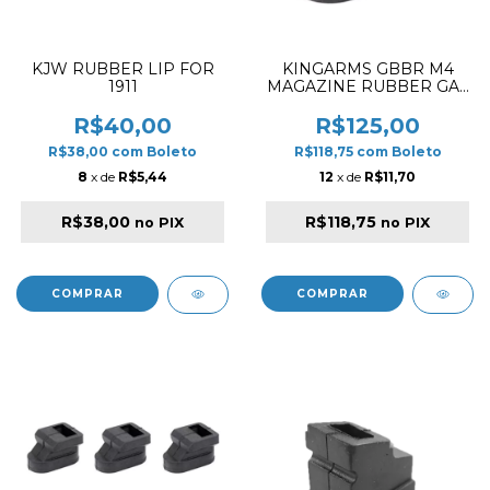
KJW RUBBER LIP FOR
KINGARMS GBBR M4
1911
MAGAZINE RUBBER GAS
ROUTE ✔
R$40,00
R$125,00
R$38,00
com
Boleto
R$118,75
com
Boleto
8
x de
R$5,44
12
x de
R$11,70
R$38,00
R$118,75
no PIX
no PIX