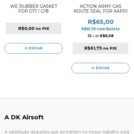
WE RUBBER GASKET
ACTION ARMY GAS
FOR G17 / G18
ROUTE SEAL FOR AAP01
R$65,00
R$0,00
no PIX
R$61,75
com
Boleto
12
x de
R$6,08
R$61,75
no PIX
ESPIAR
ESPIAR
A DK Airsoft
A satisfação daqueles que acreditam no nosso trabalho está