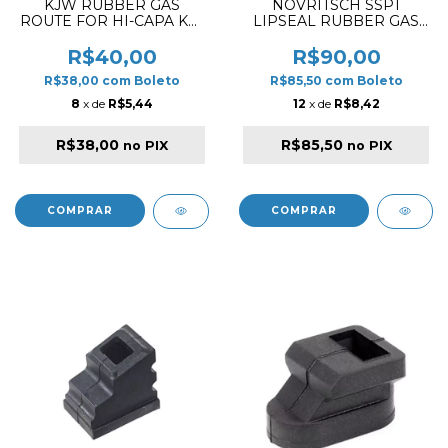
KJW RUBBER GAS
NOVRITSCH SSP1
ROUTE FOR HI-CAPA KP-
LIPSEAL RUBBER GAS
08
ROUTE
R$40,00
R$90,00
R$38,00
com
Boleto
R$85,50
com
Boleto
8
x de
R$5,44
12
x de
R$8,42
R$38,00
R$85,50
no PIX
no PIX