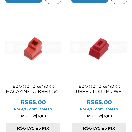
ARMORER WORKS
ARMORER WORKS
MAGAZINE RUBBER GAS
RUBBER FOR TM / WE G
ROUTE FOR TM / WE /
/ AW VX
AW HI-CAPA
R$65,00
R$65,00
R$61,75
com
Boleto
R$61,75
com
Boleto
12
x de
R$6,08
12
x de
R$6,08
R$61,75
R$61,75
no PIX
no PIX