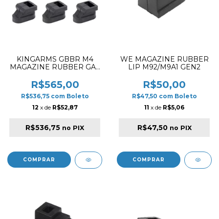
KINGARMS GBBR M4
WE MAGAZINE RUBBER
MAGAZINE RUBBER GAS
LIP M92/M9A1 GEN2
ROUTE 6PCS ✔
R$565,00
R$50,00
R$536,75
com
Boleto
R$47,50
com
Boleto
12
x de
R$52,87
11
x de
R$5,06
R$536,75
R$47,50
no PIX
no PIX