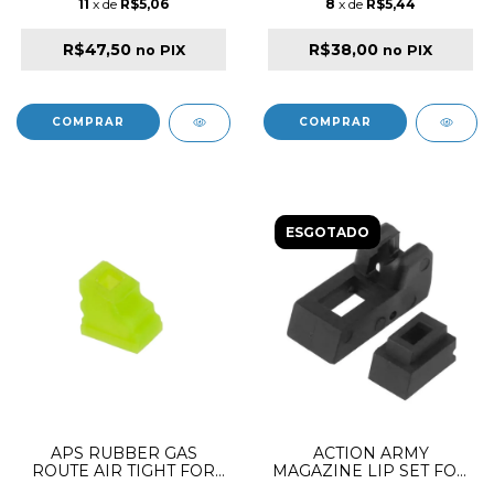
11
x de
R$5,06
8
x de
R$5,44
R$47,50
R$38,00
no PIX
no PIX
ESGOTADO
APS RUBBER GAS
ACTION ARMY
ROUTE AIR TIGHT FOR
MAGAZINE LIP SET FOR
APS / TM 1911 3PCS
AAP01 ✔