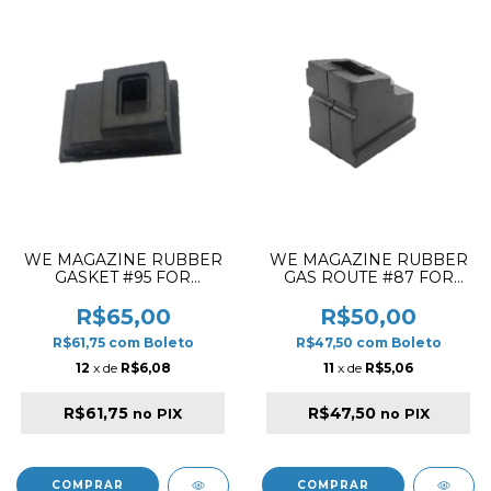
WE MAGAZINE RUBBER
WE MAGAZINE RUBBER
GASKET #95 FOR
GAS ROUTE #87 FOR
DESERT EAGLE
D001 BULLDOG
R$65,00
R$50,00
R$61,75
com
Boleto
R$47,50
com
Boleto
12
x de
R$6,08
11
x de
R$5,06
R$61,75
R$47,50
no PIX
no PIX