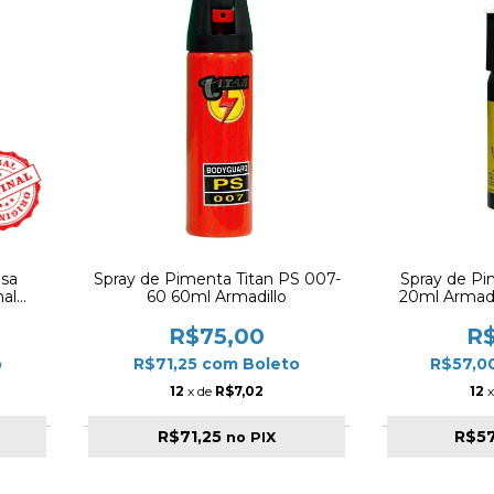
sa
Spray de Pimenta Titan PS 007-
Spray de Pi
nal
60 60ml Armadillo
20ml Armadi
R$75,00
R
o
R$71,25
com
Boleto
R$57,0
12
x de
R$7,02
12
x
R$71,25
R$5
no PIX