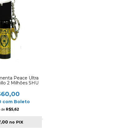
menta Peace Ultra
llo 2 Milhões SHU
$60,00
0
com
Boleto
 de
R$5,62
7,00
no PIX