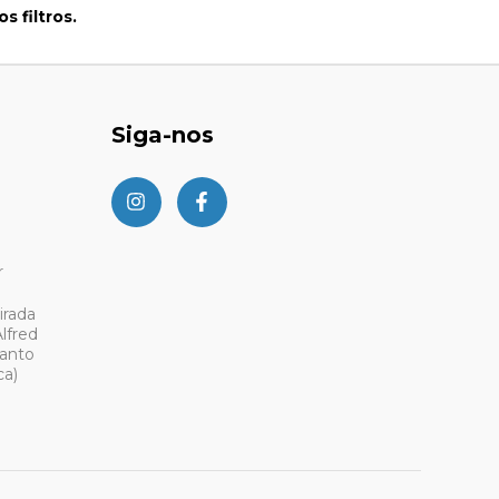
 filtros.
Siga-nos
r
irada
lfred
Santo
ca)