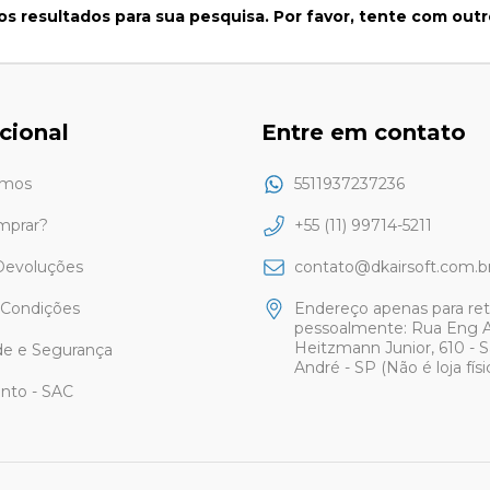
s resultados para sua pesquisa. Por favor, tente com outros
ucional
Entre em contato
mos
5511937237236
mprar?
+55 (11) 99714-5211
Devoluções
contato@dkairsoft.com.b
 Condições
Endereço apenas para ret
pessoalmente: Rua Eng A
Heitzmann Junior, 610 - 
de e Segurança
André - SP (Não é loja físi
nto - SAC