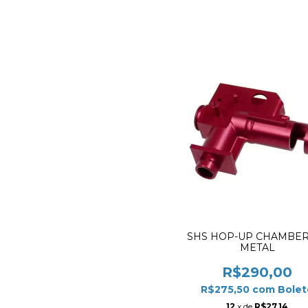
SHS HOP-UP CHAMBER
METAL
R$290,00
R$275,50
com
Bolet
12
x de
R$27,14