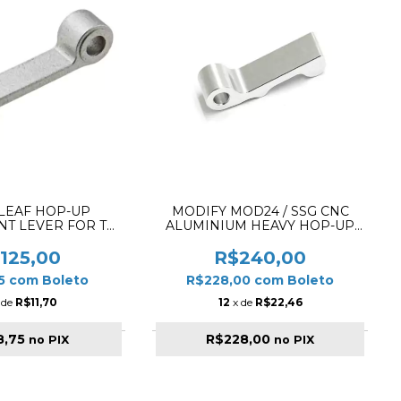
LEAF HOP-UP
MODIFY MOD24 / SSG CNC
NT LEVER FOR TM
ALUMINIUM HEAVY HOP-UP
VSR10
ARM
125,00
R$240,00
75
com
Boleto
R$228,00
com
Boleto
 de
R$11,70
12
x de
R$22,46
8,75
R$228,00
no PIX
no PIX