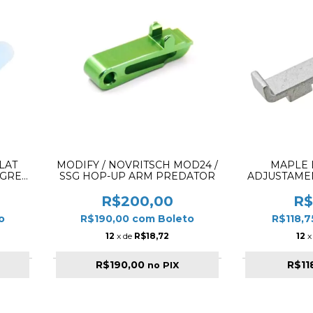
FLAT
MODIFY / NOVRITSCH MOD24 /
MAPLE 
EGREE
SSG HOP-UP ARM PREDATOR
ADJUSTAME
R$200,00
R$
o
R$190,00
com
Boleto
R$118,
12
x de
R$18,72
12
x
R$190,00
R$11
no PIX