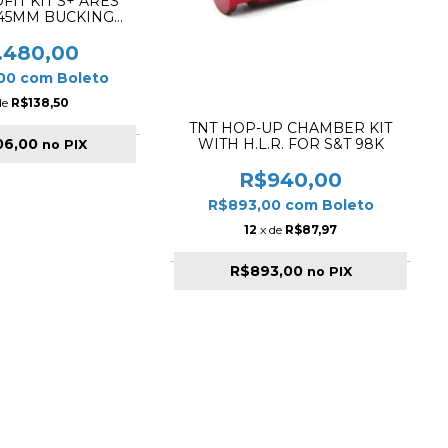
FIT KIT S+ ARES
545MM BUCKING
L.R. 60°
.480,00
,00
com
Boleto
de
R$138,50
TNT HOP-UP CHAMBER KIT
06,00
WITH H.L.R. FOR S&T 98K
no PIX
R$940,00
R$893,00
com
Boleto
12
x de
R$87,97
R$893,00
no PIX