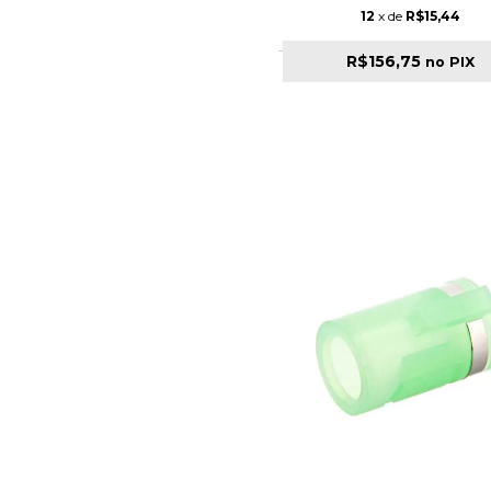
12
x de
R$15,44
R$156,75
no PIX