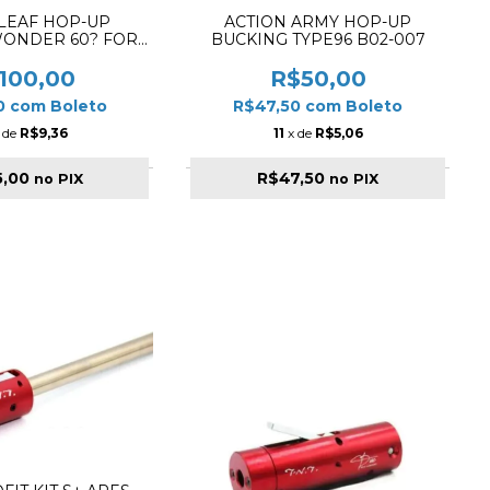
LEAF HOP-UP
ACTION ARMY HOP-UP
WONDER 60? FOR
BUCKING TYPE96 B02-007
/ GBB YELLOW
100,00
R$50,00
0
com
Boleto
R$47,50
com
Boleto
 de
R$9,36
11
x de
R$5,06
5,00
R$47,50
no PIX
no PIX