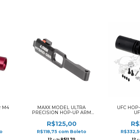
 M4
MAXX MODEL ULTRA
UFC HOP-
PRECISION HOP-UP ARM
UF
4.5MM HYBRID FOR SRG / SRE
CHAMBER SERRIES
R$125,00
R$
o
R$118,75
com
Boleto
R$332,
12
x de
R$11,70
12
x