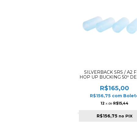
SILVERBACK SRS / A2 
HOP UP BUCKING 50º D
- PACK 4PCS
R$165,00
R$156,75
com
Bolet
12
x de
R$15,44
R$156,75
no PIX