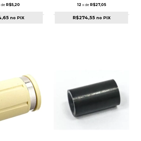
 de
R$5,20
12
x de
R$27,05
4,65
R$274,55
no PIX
no PIX