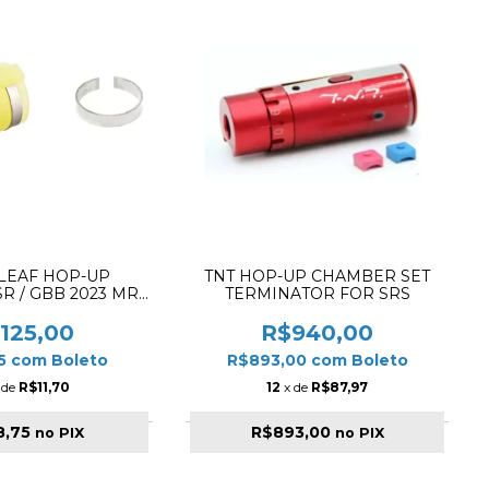
LEAF HOP-UP
TNT HOP-UP CHAMBER SET
R / GBB 2023 MR.
TERMINATOR FOR SRS
BLE AIR SEAL
ICONE 60º
125,00
R$940,00
75
com
Boleto
R$893,00
com
Boleto
 de
R$11,70
12
x de
R$87,97
8,75
R$893,00
no PIX
no PIX