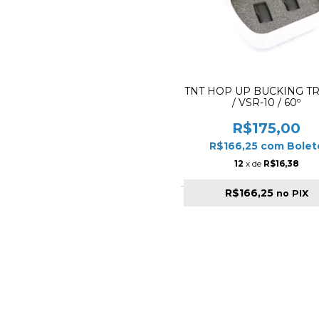
TNT HOP UP BUCKING T
/ VSR-10 / 60º
R$175,00
R$166,25
com
Bolet
12
x de
R$16,38
R$166,25
no PIX