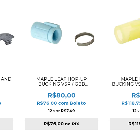
 AND
MAPLE LEAF HOP-UP
MAPLE 
BUCKING VSR / GBB
BUCKING VS
DESEPTICONS RUBBER 70º
HOP DOU
SIL
R$80,00
R$
o
R$76,00
com
Boleto
R$118,
12
x de
R$7,49
12
x
R$76,00
R$11
no PIX