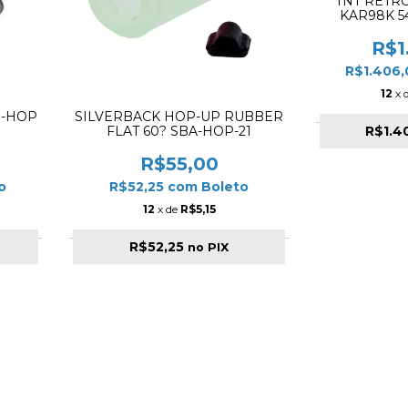
TNT RETRO
KAR98K 
H.
R$1
R$1.406
12
x 
R-HOP
SILVERBACK HOP-UP RUBBER
R$1.4
FLAT 60? SBA-HOP-21
R$55,00
o
R$52,25
com
Boleto
12
x de
R$5,15
R$52,25
no PIX