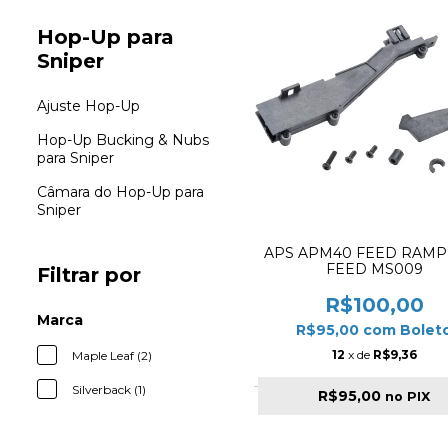
Hop-Up para
Sniper
Ajuste Hop-Up
Hop-Up Bucking & Nubs
para Sniper
Câmara do Hop-Up para
Sniper
APS APM40 FEED RAMP
FEED MS009
Filtrar por
R$100,00
Marca
R$95,00
com
Bolet
12
x de
R$9,36
Maple Leaf (2)
Silverback (1)
R$95,00
no PIX