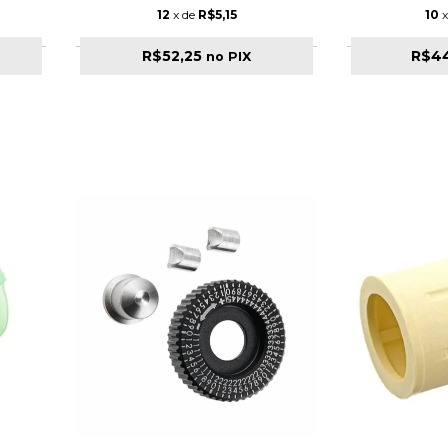
12
x de
R$5,15
10
x
R$52,25
R$4
no PIX