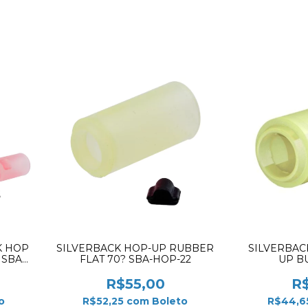
K HOP
SILVERBACK HOP-UP RUBBER
SILVERBAC
 SBA-
FLAT 70? SBA-HOP-22
UP B
R$55,00
R
o
R$52,25
com
Boleto
R$44,6