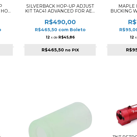
P
SILVERBACK HOP-UP ADJUST
MAPLE 
. HOP
KIT TAC41 ADVANCED FOR AEG
BUCKING 
& GBB
VSR-10 
R$490,00
R$
o
R$465,50
com
Boleto
R$95,0
12
x de
R$45,86
12
x
R$465,50
R$9
no PIX