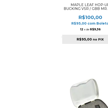
MAPLE LEAF HOP-U
BUCKING VSR / GBB MR
SILICONE 50º
R$100,00
R$95,00
com
Bolet
12
x de
R$9,36
R$95,00
no PIX