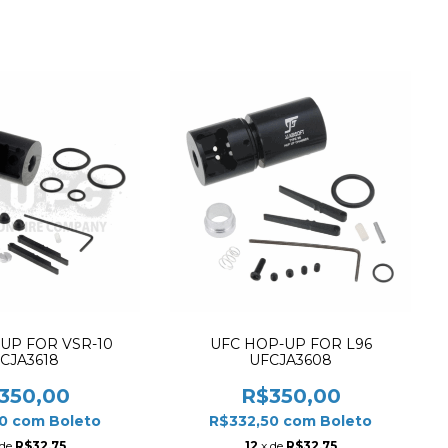
UP FOR VSR-10
UFC HOP-UP FOR L96
CJA3618
UFCJA3608
350,00
R$350,00
50
com
Boleto
R$332,50
com
Boleto
 de
R$32,75
12
x de
R$32,75