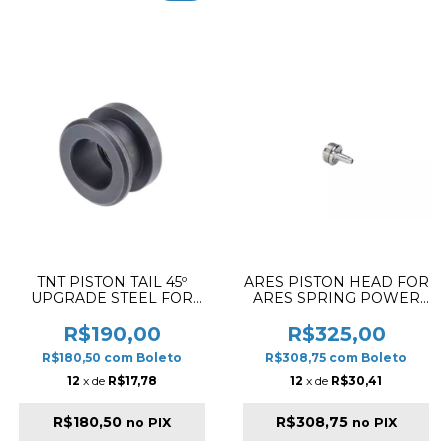
TNT PISTON TAIL 45º
ARES PISTON HEAD FOR
UPGRADE STEEL FOR
ARES SPRING POWER
VSR-10
BOLT ACTION
R$190,00
R$325,00
R$180,50
com
Boleto
R$308,75
com
Boleto
12
x de
R$17,78
12
x de
R$30,41
R$180,50
R$308,75
no PIX
no PIX