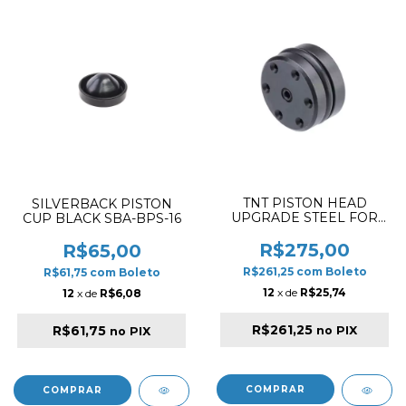
TNT PISTON HEAD
SILVERBACK PISTON
UPGRADE STEEL FOR
CUP BLACK SBA-BPS-16
VSR-10
R$275,00
R$65,00
R$261,25
com
Boleto
R$61,75
com
Boleto
12
x de
R$25,74
12
x de
R$6,08
R$261,25
R$61,75
no PIX
no PIX