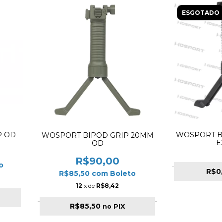
ESGOTADO
P OD
WOSPORT B
WOSPORT BIPOD GRIP 20MM
E
OD
R$90,00
o
R$0
R$85,50
com
Boleto
12
x de
R$8,42
R$85,50
no PIX