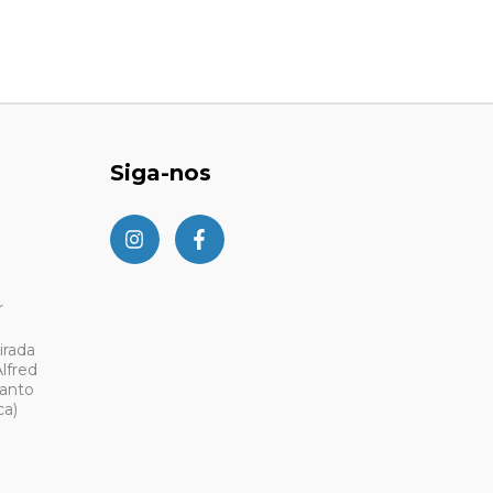
Siga-nos
r
irada
lfred
Santo
ca)