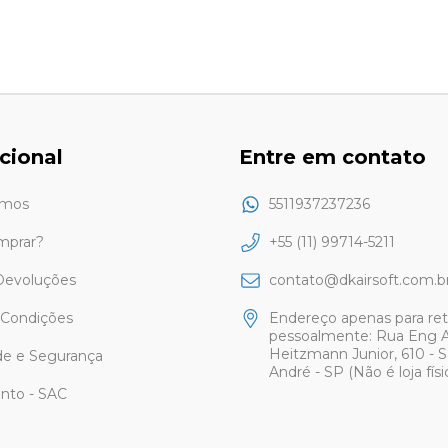
ucional
Entre em contato
mos
5511937237236
mprar?
+55 (11) 99714-5211
Devoluções
contato@dkairsoft.com.b
 Condições
Endereço apenas para ret
pessoalmente: Rua Eng A
Heitzmann Junior, 610 - 
de e Segurança
André - SP (Não é loja físi
nto - SAC