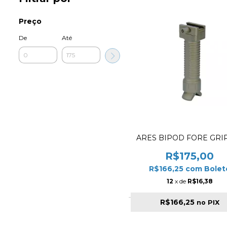
Preço
De
Até
ARES BIPOD FORE GRI
R$175,00
R$166,25
com
Bolet
12
x de
R$16,38
R$166,25
no PIX