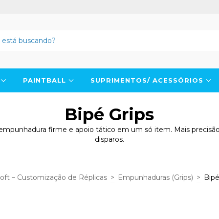
N
PAINTBALL
SUPRIMENTOS/ ACESSÓRIOS
Bipé Grips
: empunhadura firme e apoio tático em um só item. Mais precisão
disparos.
soft – Customização de Réplicas
>
Empunhaduras (Grips)
>
Bipé