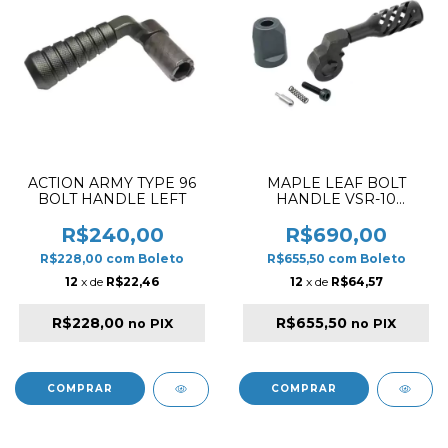
ACTION ARMY TYPE 96
MAPLE LEAF BOLT
BOLT HANDLE LEFT
HANDLE VSR-10
TWISTED HOLLOW
STEEL LEFT HANDED
R$240,00
R$690,00
R$228,00
com
Boleto
R$655,50
com
Boleto
12
x de
R$22,46
12
x de
R$64,57
R$228,00
R$655,50
no PIX
no PIX