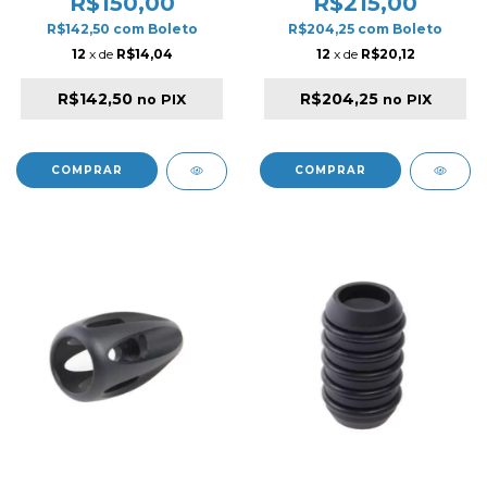
R$150,00
R$215,00
R$142,50
com
Boleto
R$204,25
com
Boleto
12
x de
R$14,04
12
x de
R$20,12
R$142,50
R$204,25
no PIX
no PIX