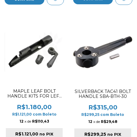
MAPLE LEAF BOLT
SILVERBACK TAC41 BOLT
HANDLE KITS FOR LEFT
HANDLE SBA-BTH-30
HAND VSR-10
R$1.180,00
R$315,00
R$1.121,00
com
Boleto
R$299,25
com
Boleto
12
x de
R$110,43
12
x de
R$29,48
R$1.121,00
R$299,25
no PIX
no PIX