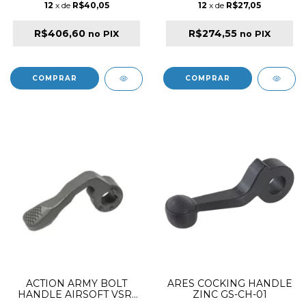
12
x de
R$40,05
12
x de
R$27,05
R$406,60
R$274,55
no PIX
no PIX
ACTION ARMY BOLT
ARES COCKING HANDLE
HANDLE AIRSOFT VSR-
ZINC GS-CH-01
10 BK LEFT HAND B01-