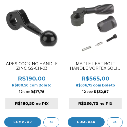
ARES COCKING HANDLE
MAPLE LEAF BOLT
ZINC GS-CH-03
HANDLE VORTEX SOLID
WITH END CAP FOR
RIGHT HAND VSR-10
R$190,00
R$565,00
R$180,50
com
Boleto
R$536,75
com
Boleto
12
x de
R$17,78
12
x de
R$52,87
R$180,50
R$536,75
no PIX
no PIX