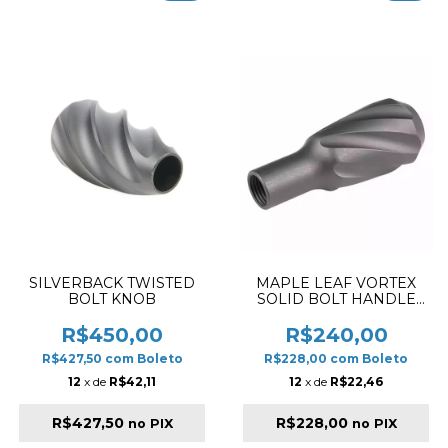
SILVERBACK TWISTED
MAPLE LEAF VORTEX
BOLT KNOB
SOLID BOLT HANDLE
KNOB FOR RIGHT HAND
VSR-10
R$450,00
R$240,00
R$427,50
com
Boleto
R$228,00
com
Boleto
12
x de
R$42,11
12
x de
R$22,46
R$427,50
R$228,00
no PIX
no PIX