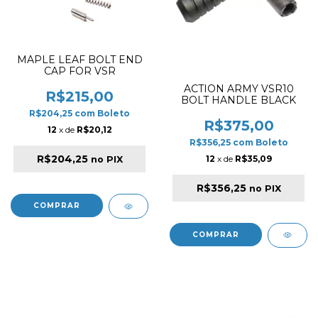
MAPLE LEAF BOLT END
CAP FOR VSR
ACTION ARMY VSR10
R$215,00
BOLT HANDLE BLACK
R$204,25
com
Boleto
R$375,00
12
x de
R$20,12
R$356,25
com
Boleto
R$204,25
12
x de
R$35,09
no PIX
R$356,25
no PIX