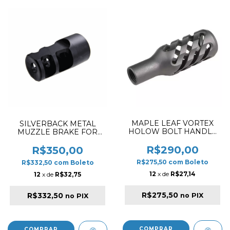
MAPLE LEAF VORTEX
SILVERBACK METAL
HOLOW BOLT HANDLE
MUZZLE BRAKE FOR
KNOB FOR RIGHT HAND
TAC41 / SRS GSPEC /
VSR-10
SPORT BARREL M24X1
R$290,00
R$350,00
CCW
R$275,50
com
Boleto
R$332,50
com
Boleto
12
x de
R$27,14
12
x de
R$32,75
R$275,50
R$332,50
no PIX
no PIX