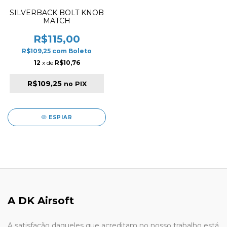
SILVERBACK BOLT KNOB
MATCH
R$115,00
R$109,25
com
Boleto
12
x de
R$10,76
R$109,25
no PIX
ESPIAR
A DK Airsoft
A satisfação daqueles que acreditam no nosso trabalho está