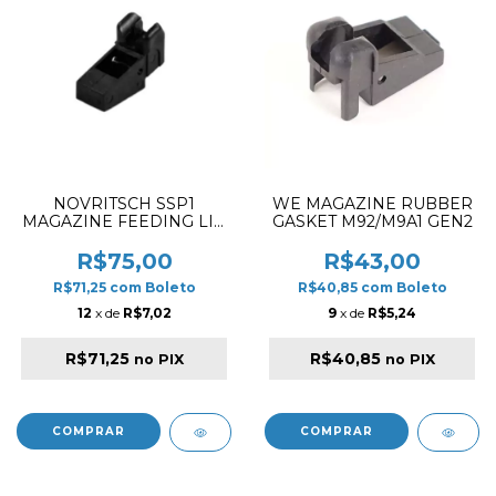
NOVRITSCH SSP1
WE MAGAZINE RUBBER
MAGAZINE FEEDING LIP
GASKET M92/M9A1 GEN2
G2
R$75,00
R$43,00
R$71,25
com
Boleto
R$40,85
com
Boleto
12
x de
R$7,02
9
x de
R$5,24
R$71,25
R$40,85
no PIX
no PIX