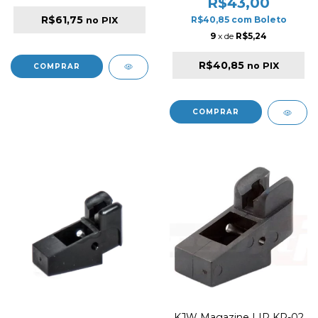
R$43,00
R$61,75
R$40,85
com
Boleto
no PIX
9
x de
R$5,24
R$40,85
no PIX
KJW Magazine LIP KP-02