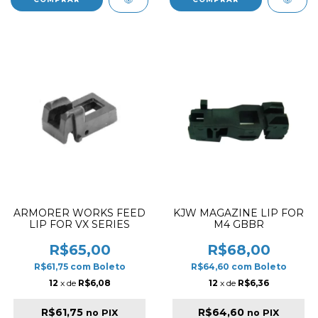
ARMORER WORKS FEED
KJW MAGAZINE LIP FOR
LIP FOR VX SERIES
M4 GBBR
R$65,00
R$68,00
R$61,75
com
Boleto
R$64,60
com
Boleto
12
x de
R$6,08
12
x de
R$6,36
R$61,75
R$64,60
no PIX
no PIX