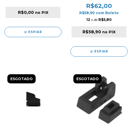
RUBBER FOR R17 & R18
R$62,00
R$0,00
no PIX
R$58,90
com
Boleto
12
x de
R$5,80
R$58,90
no PIX
ESPIAR
ESPIAR
ESGOTADO
ESGOTADO