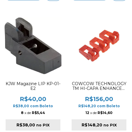
KJW Magazine LIP KP-01-
COWCOW TECHNOLOGY
E2
TM HI-CAPA ENHANCED
MAGAZINE FEEDING LIP
✔
R$40,00
R$156,00
R$38,00
com
Boleto
R$148,20
com
Boleto
8
x de
R$5,44
12
x de
R$14,60
R$38,00
R$148,20
no PIX
no PIX