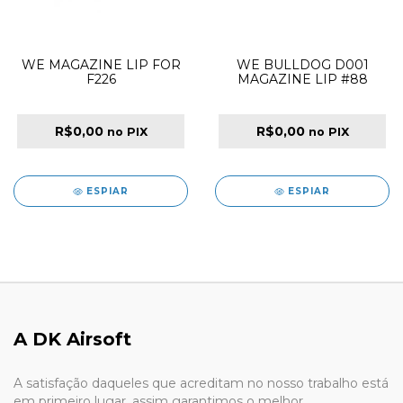
WE MAGAZINE LIP FOR
WE BULLDOG D001
F226
MAGAZINE LIP #88
R$0,00
R$0,00
no PIX
no PIX
ESPIAR
ESPIAR
A DK Airsoft
A satisfação daqueles que acreditam no nosso trabalho está
em primeiro lugar, assim garantimos o melhor