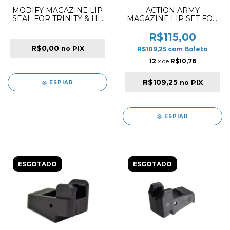
MODIFY MAGAZINE LIP
ACTION ARMY
SEAL FOR TRINITY & HI-
MAGAZINE LIP SET FOR
CAPA SERIES
AAP01 ✔
R$115,00
R$0,00
no PIX
R$109,25
com
Boleto
12
x de
R$10,76
R$109,25
no PIX
ESPIAR
ESPIAR
ESGOTADO
ESGOTADO