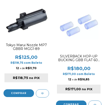
Tokyo Marui Nozzle MP7
GBBR MGG1-89
SILVERBACK HOP-UP
R$125,00
BUCKING GBB FLAT 60°
R$118,75
com
Boleto
DEGREE - SET 04 PCS
R$180,00
12
x de
R$11,70
R$171,00
com
Boleto
R$118,75
no PIX
12
x de
R$16,85
R$171,00
no PIX