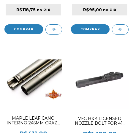
R$118,75
R$95,00
no PIX
no PIX
MAPLE LEAF CANO
VFC H&K LICENSED
INTERNO 245MM CRAZY
NOZZLE BOLT FOR 416
JET INNER BARREL FOR
GBBR
GBB