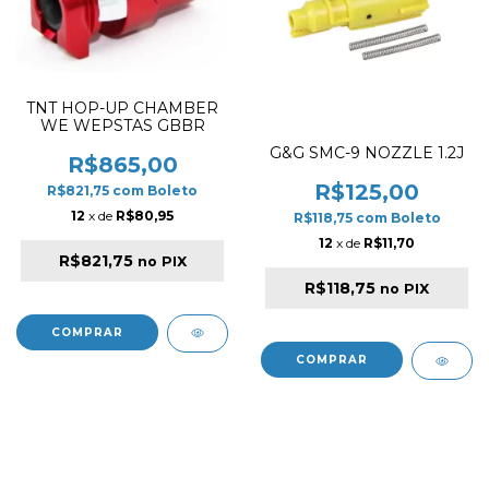
TNT HOP-UP CHAMBER
WE WEPSTAS GBBR
G&G SMC-9 NOZZLE 1.2J
R$865,00
R$125,00
R$821,75
com
Boleto
12
x de
R$80,95
R$118,75
com
Boleto
12
x de
R$11,70
R$821,75
no PIX
R$118,75
no PIX