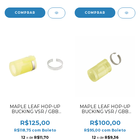
MAPLE LEAF HOP-UP
MAPLE LEAF HOP-UP
BUCKING VSR / GBB
BUCKING VSR / GBB
2023 MR. HOP DOUBLE
TRANSFORMERS
AIR SEAL SILICONE 60º
DESEPTICONS 60º
R$125,00
R$100,00
R$118,75
com
Boleto
R$95,00
com
Boleto
12
x de
R$11,70
12
x de
R$9,36