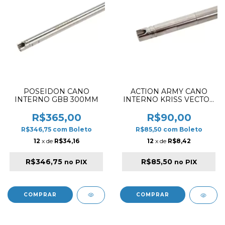
POSEIDON CANO
ACTION ARMY CANO
INTERNO GBB 300MM
INTERNO KRISS VECTOR
GBBR (125mm) 6.03 D01-
028
R$365,00
R$90,00
R$346,75
com
Boleto
R$85,50
com
Boleto
12
x de
R$34,16
12
x de
R$8,42
R$346,75
R$85,50
no PIX
no PIX