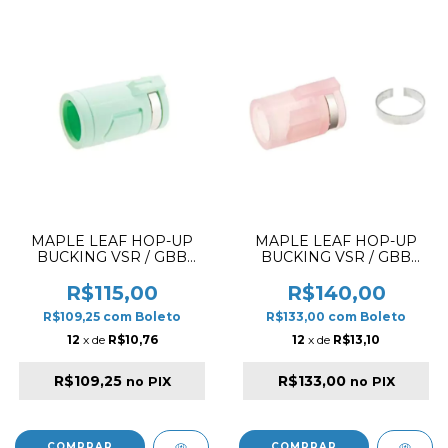
MAPLE LEAF HOP-UP
MAPLE LEAF HOP-UP
BUCKING VSR / GBB
BUCKING VSR / GBB
2023 TRANSFORM
2023 MR. HOP DOUBLE
AUTOBOT RUBBER 50º
AIR SEAL SILICONE 80º
R$115,00
R$140,00
R$109,25
com
Boleto
R$133,00
com
Boleto
12
x de
R$10,76
12
x de
R$13,10
R$109,25
R$133,00
no PIX
no PIX