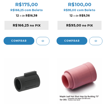
DESEPTICONS SILICONE
R$175,00
R$100,00
80º
R$166,25
com
Boleto
R$95,00
com
Boleto
12
x de
R$16,38
12
x de
R$9,36
R$166,25
R$95,00
no PIX
no PIX