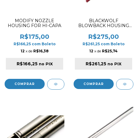
MODIFY NOZZLE
BLACKWOLF
HOUSING FOR HI-CAPA
BLOWBACK HOUSING
ALUMINUM FOR HI-
CAPA 5.1 RED
R$175,00
R$275,00
R$166,25
com
Boleto
R$261,25
com
Boleto
12
x de
R$16,38
12
x de
R$25,74
R$166,25
R$261,25
no PIX
no PIX