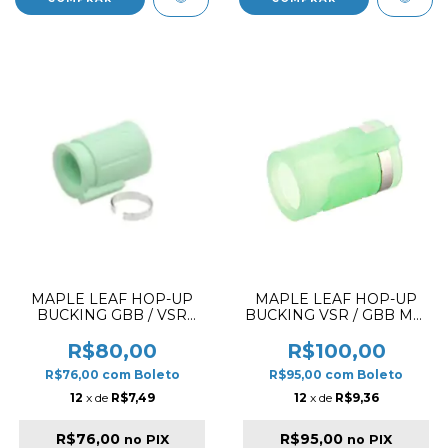
MAPLE LEAF HOP-UP
MAPLE LEAF HOP-UP
BUCKING GBB / VSR
BUCKING VSR / GBB MR.
RUBBER AUTOBOT
HOP SILICONE 50º
GREEN 50º
R$80,00
R$100,00
R$76,00
com
Boleto
R$95,00
com
Boleto
12
x de
R$7,49
12
x de
R$9,36
R$76,00
R$95,00
no PIX
no PIX