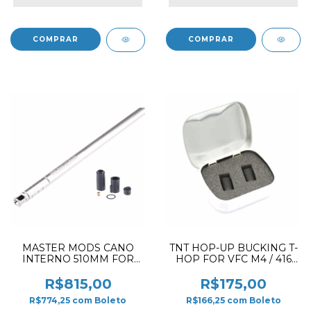
MASTER MODS CANO
TNT HOP-UP BUCKING T-
INTERNO 510MM FOR
HOP FOR VFC M4 / 416
AEG AND GBB (6.04MM)
GBB 60º
R$815,00
R$175,00
R$774,25
com
Boleto
R$166,25
com
Boleto