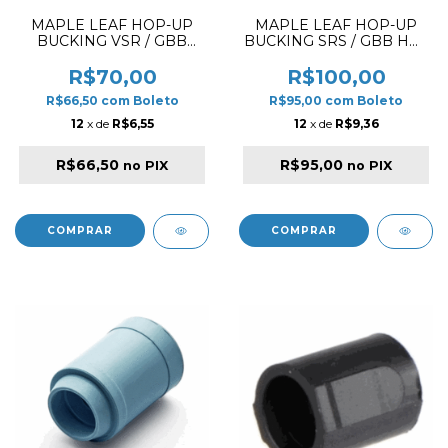
MAPLE LEAF HOP-UP
MAPLE LEAF HOP-UP
BUCKING VSR / GBB
BUCKING SRS / GBB HOT
MONSTER DIAMOND 80º
SHOT 75º
R$70,00
R$100,00
R$66,50
com
Boleto
R$95,00
com
Boleto
12
x de
R$6,55
12
x de
R$9,36
R$66,50
R$95,00
no PIX
no PIX