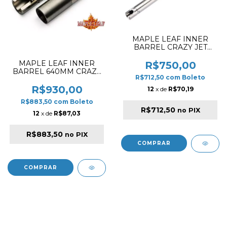
MAPLE LEAF INNER
BARREL CRAZY JET
510MM FOR VSR
MAPLE LEAF INNER
R$750,00
BARREL 640MM CRAZY
R$712,50
com
Boleto
JET INNER BARREL FOR
GBB
R$930,00
12
x de
R$70,19
R$883,50
com
Boleto
R$712,50
no PIX
12
x de
R$87,03
R$883,50
no PIX