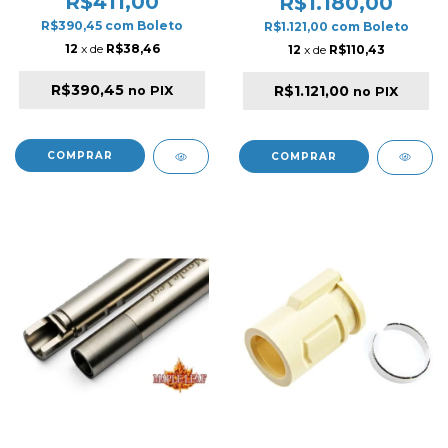
R$411,00
R$1.180,00
R$390,45
com
Boleto
R$1.121,00
com
Boleto
12
x de
R$38,46
12
x de
R$110,43
R$390,45
R$1.121,00
no PIX
no PIX