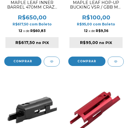
MAPLE LEAF INNER
MAPLE LEAF HOP-UP
BARREL 470MM CRAZY
BUCKING VSR / GBB MR.
JET INNER BARREL FOR
HOP RUBBER 60º
GBB
R$650,00
R$100,00
R$617,50
com
Boleto
R$95,00
com
Boleto
12
x de
R$60,83
12
x de
R$9,36
R$617,50
R$95,00
no PIX
no PIX