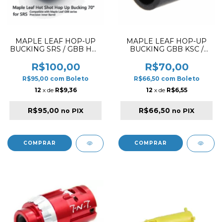
MAPLE LEAF HOP-UP
MAPLE LEAF HOP-UP
BUCKING SRS / GBB HOT
BUCKING GBB KSC /
SHOT 70º
KWA MONSTER
DIAMOND 75º
R$100,00
R$70,00
R$95,00
com
Boleto
R$66,50
com
Boleto
12
x de
R$9,36
12
x de
R$6,55
R$95,00
R$66,50
no PIX
no PIX