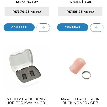
12
x de
R$76,27
12
x de
R$16,38
R$774,25
R$166,25
no PIX
no PIX
TNT HOP-UP BUCKING T-
MAPLE LEAF HOP-UP
HOP FOR KWA M4 GBB
BUCKING VSR / GBB
60º
TRANSFORMERS