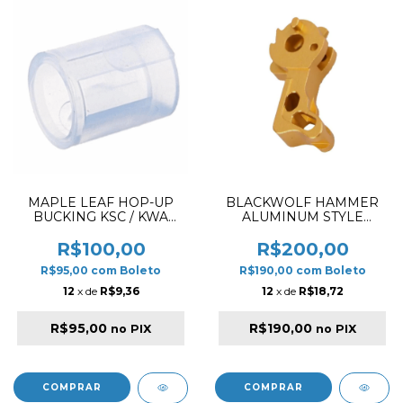
MAPLE LEAF HOP-UP
BLACKWOLF HAMMER
BUCKING KSC / KWA
ALUMINUM STYLE
GBB SUPER SILICONE
SMOOTH FOR HI-CAPA
70º
5.1 GOLD
R$100,00
R$200,00
R$95,00
com
Boleto
R$190,00
com
Boleto
12
x de
R$9,36
12
x de
R$18,72
R$95,00
R$190,00
no PIX
no PIX