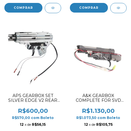
APS GEARBOX SET
A&K GEARBOX
SILVER EDGE V2 REAR
COMPLETE FOR SVD
WIRE AMBIDEXTROUS
WITH MOTOR HIGH
TORQUE
R$600,00
R$1.130,00
R$570,00
com
Boleto
R$1.073,50
com
Boleto
12
x de
R$56,15
12
x de
R$105,75