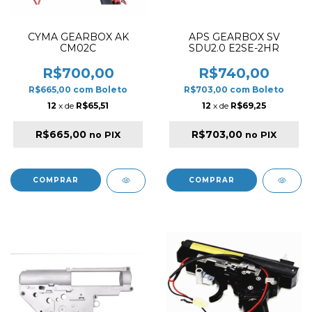
CYMA GEARBOX AK
APS GEARBOX SV
CM02C
SDU2.0 E2SE-2HR
R$700,00
R$740,00
R$665,00
com
Boleto
R$703,00
com
Boleto
12
x de
R$65,51
12
x de
R$69,25
R$665,00
R$703,00
no PIX
no PIX