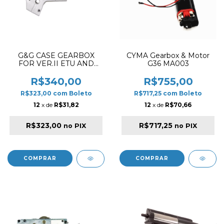
G&G CASE GEARBOX
CYMA Gearbox & Motor
FOR VER.II ETU AND
G36 MA003
MOSFET
R$340,00
R$755,00
R$323,00
com
Boleto
R$717,25
com
Boleto
12
x de
R$31,82
12
x de
R$70,66
R$323,00
R$717,25
no PIX
no PIX