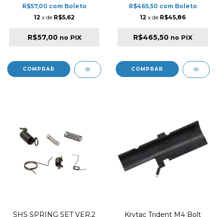
R$57,00
com
Boleto
R$465,50
com
Boleto
12
x de
R$5,62
12
x de
R$45,86
R$57,00
R$465,50
no PIX
no PIX
SHS SPRING SET VER.2
Krytac Trident M4 Bolt