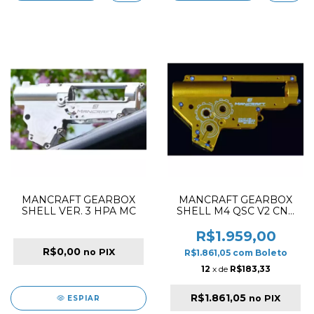
MANCRAFT GEARBOX
MANCRAFT GEARBOX
SHELL VER. 3 HPA MC
SHELL M4 QSC V2 CNC
8MM GOLD
R$1.959,00
R$0,00
no PIX
R$1.861,05
com
Boleto
12
x de
R$183,33
R$1.861,05
no PIX
ESPIAR