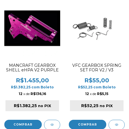
MANCRAFT GEARBOX
VFC GEARBOX SPRING
SHELL eHPA V2 PURPLE
SET FOR V2 / V3
R$1.455,00
R$55,00
R$1.382,25
com
Boleto
R$52,25
com
Boleto
12
x de
R$136,16
12
x de
R$5,15
R$1.382,25
R$52,25
no PIX
no PIX