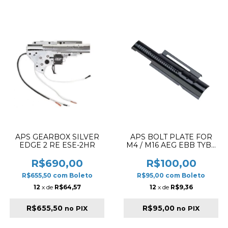
APS GEARBOX SILVER
APS BOLT PLATE FOR
EDGE 2 RE ESE-2HR
M4 / M16 AEG EBB TYBE
B GLOSSY BLACK
BLOWBACK
R$690,00
R$100,00
R$655,50
com
Boleto
R$95,00
com
Boleto
12
x de
R$64,57
12
x de
R$9,36
R$655,50
R$95,00
no PIX
no PIX