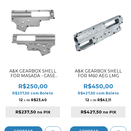
A&K GEARBOX SHELL
A&K GEARBOX SHELL
FOR MASADA - CASE
FOR M60 AEG LMG
ONLY
R$250,00
R$450,00
R$237,50
com
Boleto
R$427,50
com
Boleto
12
x de
R$23,40
12
x de
R$42,11
R$237,50
R$427,50
no PIX
no PIX