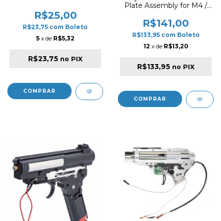
Plate Assembly for M4 /
M16 Series Airsoft AEG
R$25,00
Rifles KA001-07A
R$141,00
R$23,75
com
Boleto
R$133,95
com
Boleto
5
x de
R$5,32
12
x de
R$13,20
R$23,75
no PIX
R$133,95
no PIX