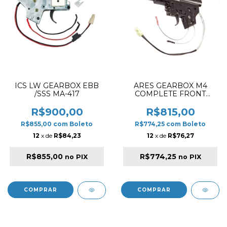
ICS LW GEARBOX EBB
ARES GEARBOX M4
/SSS MA-417
COMPLETE FRONT
METAL GB-001
R$900,00
R$815,00
R$855,00
com
Boleto
R$774,25
com
Boleto
12
x de
R$84,23
12
x de
R$76,27
R$855,00
R$774,25
no PIX
no PIX