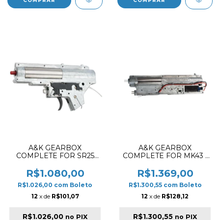
A&K GEARBOX
A&K GEARBOX
COMPLETE FOR SR25
COMPLETE FOR MK43 /
REAR WIRE HC
M60 WITH MOTOR HIGH
TORQUE
R$1.080,00
R$1.369,00
R$1.026,00
com
Boleto
R$1.300,55
com
Boleto
12
x de
R$101,07
12
x de
R$128,12
R$1.026,00
R$1.300,55
no PIX
no PIX