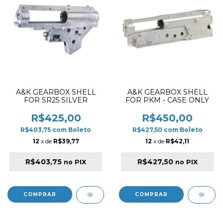
A&K GEARBOX SHELL
A&K GEARBOX SHELL
FOR SR25 SILVER
FOR PKM - CASE ONLY
R$425,00
R$450,00
R$403,75
com
Boleto
R$427,50
com
Boleto
12
x de
R$39,77
12
x de
R$42,11
R$403,75
R$427,50
no PIX
no PIX