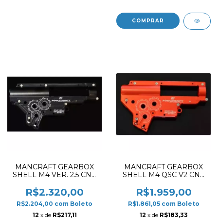
MANCRAFT GEARBOX
MANCRAFT GEARBOX
SHELL M4 VER. 2.5 CNC
SHELL M4 QSC V2 CNC
8MM BLACK
8MM RED
R$2.320,00
R$1.959,00
R$2.204,00
com
Boleto
R$1.861,05
com
Boleto
12
x de
R$217,11
12
x de
R$183,33