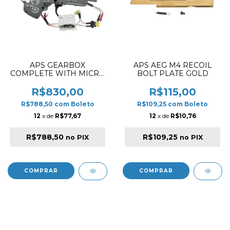
APS GEARBOX
APS AEG M4 RECOIL
COMPLETE WITH MICRO
BOLT PLATE GOLD
FET SILVER EDGE 3
FRONT WIRE
R$830,00
R$115,00
R$788,50
com
Boleto
R$109,25
com
Boleto
12
x de
R$77,67
12
x de
R$10,76
R$788,50
R$109,25
no PIX
no PIX