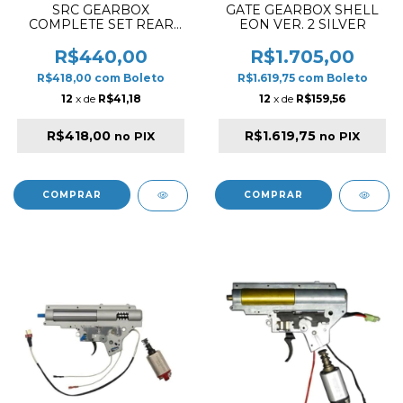
SRC GEARBOX
GATE GEARBOX SHELL
COMPLETE SET REAR
EON VER. 2 SILVER
WIRE FOR AK SERIES
R$440,00
R$1.705,00
R$418,00
com
Boleto
R$1.619,75
com
Boleto
12
x de
R$41,18
12
x de
R$159,56
R$418,00
R$1.619,75
no PIX
no PIX